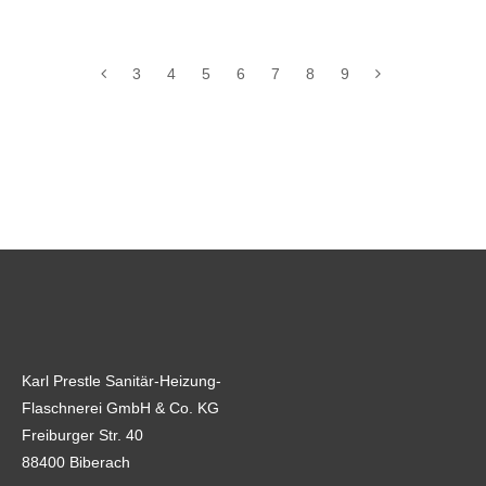
3
4
5
6
7
8
9
Karl Prestle Sanitär-Heizung-
Flaschnerei GmbH & Co. KG
Freiburger Str. 40
88400 Biberach