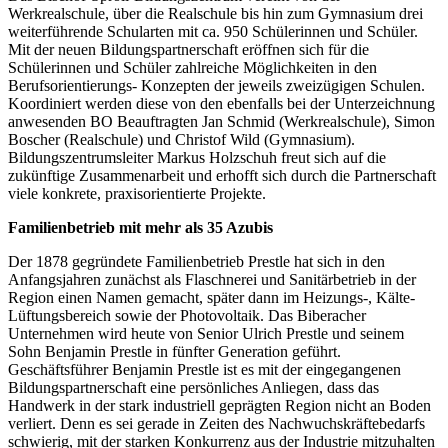
Werkrealschule, über die Realschule bis hin zum Gymnasium drei
weiterführende Schularten mit ca. 950 Schülerinnen und Schüler.
Mit der neuen Bildungspartnerschaft eröffnen sich für die
Schülerinnen und Schüler zahlreiche Möglichkeiten in den
Berufsorientierungs- Konzepten der jeweils zweizügigen Schulen.
Koordiniert werden diese von den ebenfalls bei der Unterzeichnung
anwesenden BO Beauftragten Jan Schmid (Werkrealschule), Simon
Boscher (Realschule) und Christof Wild (Gymnasium).
Bildungszentrumsleiter Markus Holzschuh freut sich auf die
zukünftige Zusammenarbeit und erhofft sich durch die Partnerschaft
viele konkrete, praxisorientierte Projekte.
Familienbetrieb mit mehr als 35 Azubis
Der 1878 gegründete Familienbetrieb Prestle hat sich in den
Anfangsjahren zunächst als Flaschnerei und Sanitärbetrieb in der
Region einen Namen gemacht, später dann im Heizungs-, Kälte-
Lüftungsbereich sowie der Photovoltaik. Das Biberacher
Unternehmen wird heute von Senior Ulrich Prestle und seinem
Sohn Benjamin Prestle in fünfter Generation geführt.
Geschäftsführer Benjamin Prestle ist es mit der eingegangenen
Bildungspartnerschaft eine persönliches Anliegen, dass das
Handwerk in der stark industriell geprägten Region nicht an Boden
verliert. Denn es sei gerade in Zeiten des Nachwuchskräftebedarfs
schwierig, mit der starken Konkurrenz aus der Industrie mitzuhalten