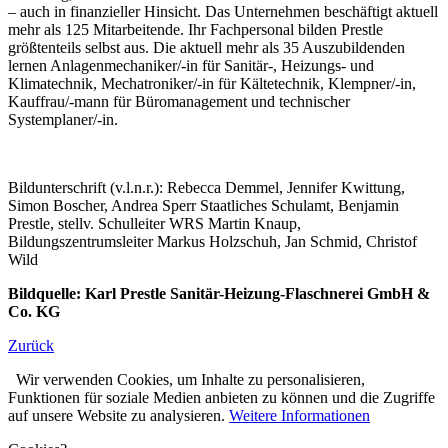
– auch in finanzieller Hinsicht. Das Unternehmen beschäftigt aktuell
mehr als 125 Mitarbeitende. Ihr Fachpersonal bilden Prestle
größtenteils selbst aus. Die aktuell mehr als 35 Auszubildenden
lernen Anlagenmechaniker/-in für Sanitär-, Heizungs- und
Klimatechnik, Mechatroniker/-in für Kältetechnik, Klempner/-in,
Kauffrau/-mann für Büromanagement und technischer
Systemplaner/-in.
Bildunterschrift (v.l.n.r.): Rebecca Demmel, Jennifer Kwittung,
Simon Boscher, Andrea Sperr Staatliches Schulamt, Benjamin
Prestle, stellv. Schulleiter WRS Martin Knaup,
Bildungszentrumsleiter Markus Holzschuh, Jan Schmid, Christof
Wild
Bildquelle: Karl Prestle Sanitär-Heizung-Flaschnerei GmbH &
Co. KG
Zurück
Wir verwenden Cookies, um Inhalte zu personalisieren,
Funktionen für soziale Medien anbieten zu können und die Zugriffe
auf unsere Website zu analysieren.
Weitere Informationen