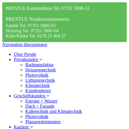
PRESTLE Kundendienst Tel. 07351 5000-33
PRESTLE Notdienstnummern
Sanitär Tel. 07351 5000-63
Heizung Tel. 07351 5000-64
Kälte/Klima Tel. 0178 25 404 27
Navigation überspringen
Über Prestle
Privatkunden
Badmanufaktur
Heizungstechnik
Photovoltaik
Lüftungstechnik
Klimatechnik
Kundendienst
Geschäftskunden
Energie + Wasser
Dach + Fassade
Kältetechnik und Klimatechnik
Photovoltaik
Planungsleistungen
Karriere